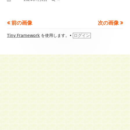
ル
サ
前の画像
次の画像
イ
フ
Tiny Framework
を使用します。
•
ログイン
ズ
ッ
タ
ー・
コ
ン
テ
ン
ツ