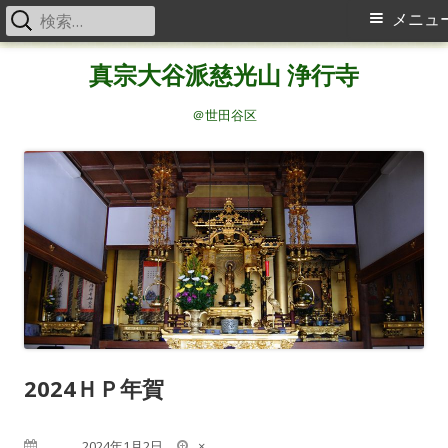
検
メ
メニュ
索:
イ
コ
真宗大谷派慈光山 浄行寺
ン
ン
テ
＠世田谷区
メ
ン
ツ
ニ
へ
ス
ュ
キ
ー
ッ
プ
2024ＨＰ年賀
フ
公開日
2024年1月2日
×