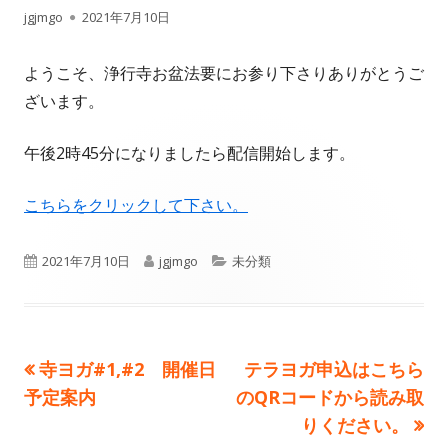
作
公
jgjmgo
2021年7月10日
成
開
ようこそ、浄行寺お盆法要にお参り下さりありがとうご
者
日
ざいます。
午後2時45分になりましたら配信開始します。
こちらをクリックして下さい。
公
作
カ
2021年7月10日
jgjmgo
未分類
開
成
テ
日
者
ゴ
前
次
寺ヨガ#1,#2 開催日
テラヨガ申込はこちら
投
リ
の
の
予定案内
のQRコードから読み取
ー
稿
記
記
りください。