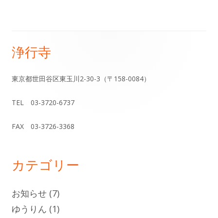
事:
事:
ナ
ビ
ゲ
浄行寺
メ
ー
イ
東京都世田谷区東玉川2-30-3（〒158-0084）
シ
ン
TEL 03-3720-6737
ョ
サ
FAX 03-3726-3368
ン
イ
ド
カテゴリー
バ
お知らせ
(7)
ー
ゆうりん
(1)