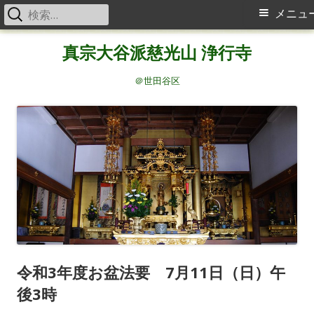
検
メ
メニュ
索:
イ
コ
真宗大谷派慈光山 浄行寺
ン
ン
テ
＠世田谷区
メ
ン
ツ
ニ
へ
ス
ュ
キ
ー
ッ
プ
令和3年度お盆法要 7月11日（日）午
後3時