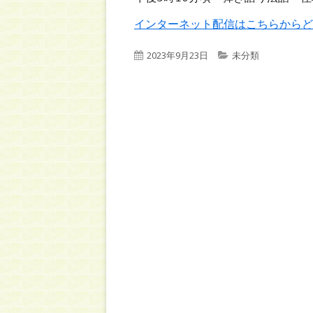
インターネット配信はこちらからど
公
カ
2023年9月23日
未分類
開
テ
日
ゴ
リ
ー