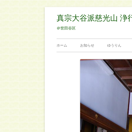
コ
真宗大谷派慈光山 浄
ン
テ
＠世田谷区
ン
メ
ツ
ホーム
お知らせ
ゆうりん
へ
イ
ス
ン
キ
ッ
メ
プ
ニ
ュ
ー