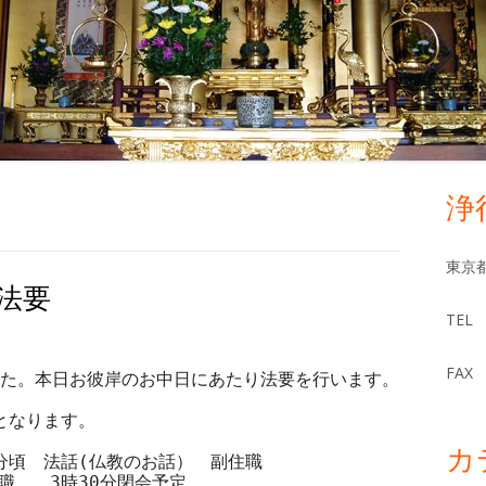
浄
メ
イ
東京都
法要
ン
TEL 
サ
FAX 
た。本日お彼岸のお中日にあたり法要を行います。

イ
となります。

ド
カ
分頃　法話(仏教のお話）　副住職

職　　3時30分閉会予定
