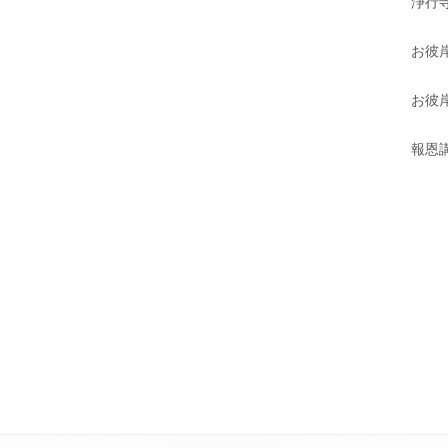
浄行寺
お彼
お彼岸
報恩講