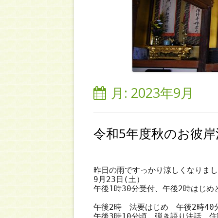
月:
2023年9月
令和5年度秋のお彼岸
昨日の雨ですっかり涼しくなりまし
9月23日(土）

午後1時30分受付、午後2時はじめ
午後2時　法要はじめ　午後2時40
午後3時10分頃　弾き語り法話　住