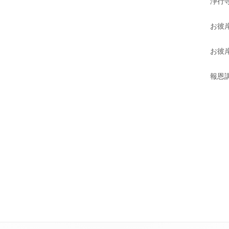
浄行寺
お彼
お彼岸
報恩講