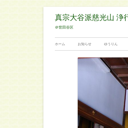
コ
真宗大谷派慈光山 浄
ン
テ
＠世田谷区
ン
メ
ツ
ホーム
お知らせ
ゆうりん
へ
イ
ス
ン
キ
ッ
メ
プ
ニ
ュ
ー