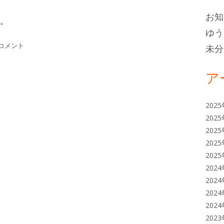
バ
お知
ー
。
ゆう
年度報恩講 2022年11月9日 への
コメント
未分
ア
202
202
202
202
202
202
202
202
202
202