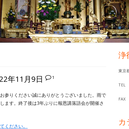
浄
メ
イ
東京都
22年11月9日
1
ン
TEL 
サ
お参りください誠にありがとうございました。雨で
FAX 
します。終了後は3年ぶりに報恩講落語会が開催さ
イ
ド
カ
てください。