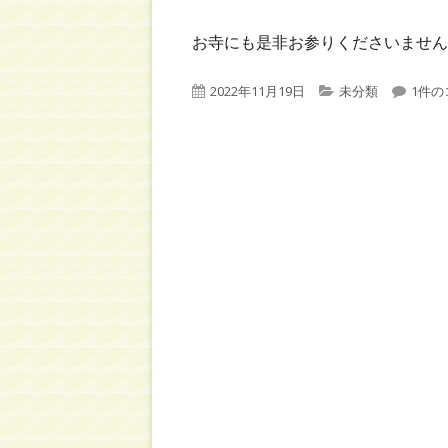
お寺にも是非お参りくださいません
公
カ
令和4
2022年11月19日
未分類
1件の
開
テ
日
ゴ
リ
ー