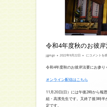
令和4年度秋のお彼岸
作
公
令和4年度秋の
jgjmgo
2022年9月22日
にコメントを
成
開
者
日
令和4年度秋のお彼岸法要にお参り
オンライン配信はこちら
11月20日(日）には午後2時から
組・高濱先生です。又終了後3時半
定です。