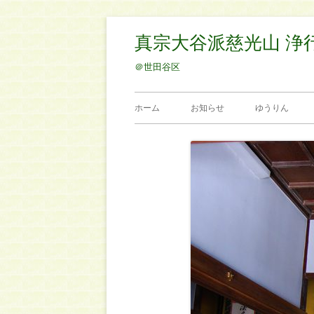
コ
真宗大谷派慈光山 浄
ン
テ
＠世田谷区
ン
メ
ツ
ホーム
お知らせ
ゆうりん
へ
イ
ス
ン
キ
ッ
メ
プ
ニ
ュ
ー