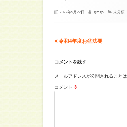
公
作
カ
2022年9月22日
jgjmgo
未分類
開
成
テ
日
者
ゴ
リ
ー
前
令和4年度お盆法要
投
の
稿
記
コメントを残す
事:
ナ
メールアドレスが公開されることは
ビ
コメント
※
ゲ
ー
シ