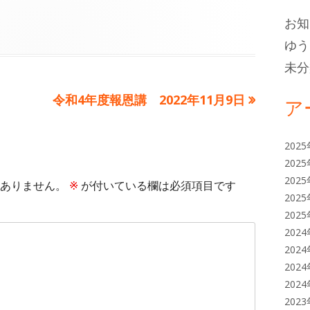
バ
お知
ー
ゆう
未分
次
令和4年度報恩講 2022年11月9日
ア
の
記
202
事:
202
202
ありません。
※
が付いている欄は必須項目です
202
202
202
202
202
202
202