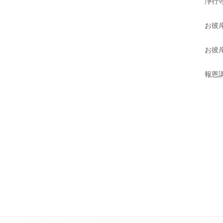
浄行寺
お彼
お彼岸
報恩講