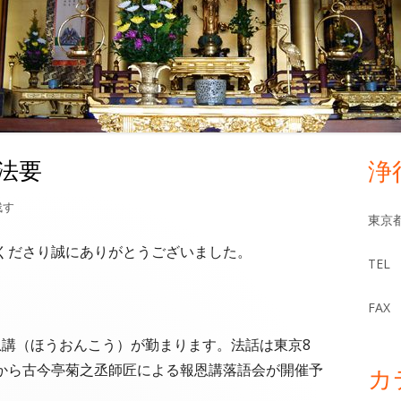
法要
浄
メ
イ
お彼岸法要
残す
東京都
ン
くださり誠にありがとうございました。
TEL 
サ
FAX 
イ
報恩講（ほうおんこう）が勤まります。法話は東京8
ド
から古今亭菊之丞師匠による報恩講落語会が開催予
カ