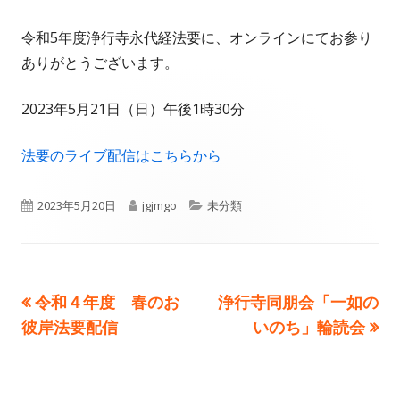
成
開
令和5年度浄行寺永代経法要に、オンラインにてお参り
者
日
ありがとうございます。
2023年5月21日（日）午後1時30分
法要のライブ配信はこちらから
公
作
カ
2023年5月20日
jgjmgo
未分類
開
成
テ
日
者
ゴ
前
次
令和４年度 春のお
浄行寺同朋会「一如の
投
リ
の
の
彼岸法要配信
いのち」輪読会
ー
稿
記
記
事:
事:
ナ