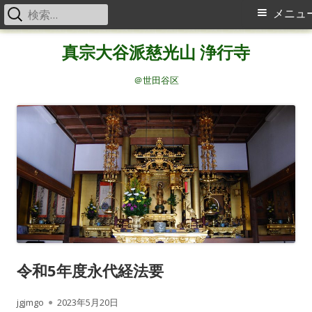
検
メ
メニュ
索:
イ
コ
真宗大谷派慈光山 浄行寺
ン
ン
テ
＠世田谷区
メ
ン
ツ
ニ
へ
ス
ュ
キ
ー
ッ
プ
令和5年度永代経法要
作
公
jgjmgo
2023年5月20日