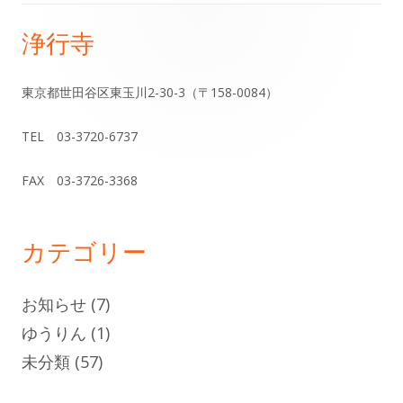
ビ
浄行寺
メ
ゲ
イ
東京都世田谷区東玉川2-30-3（〒158-0084）
ー
ン
シ
TEL 03-3720-6737
サ
ョ
FAX 03-3726-3368
イ
ン
ド
カテゴリー
バ
お知らせ
(7)
ー
ゆうりん
(1)
未分類
(57)