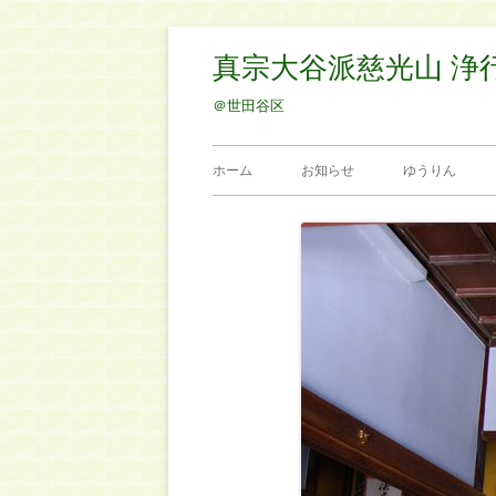
コ
真宗大谷派慈光山 浄
ン
テ
＠世田谷区
ン
メ
ツ
ホーム
お知らせ
ゆうりん
へ
イ
ス
ン
キ
ッ
メ
プ
ニ
ュ
ー