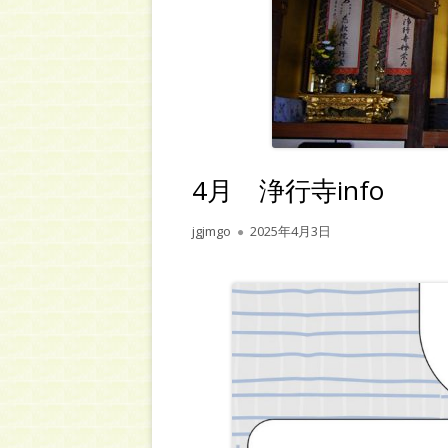
4月 浄行寺info
作
公
jgjmgo
2025年4月3日
成
開
者
日