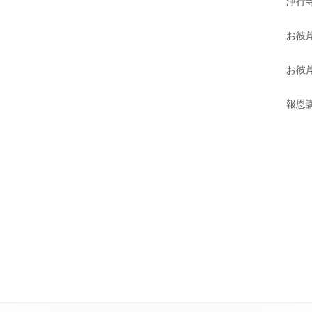
浄行寺
お彼
お彼岸
報恩講