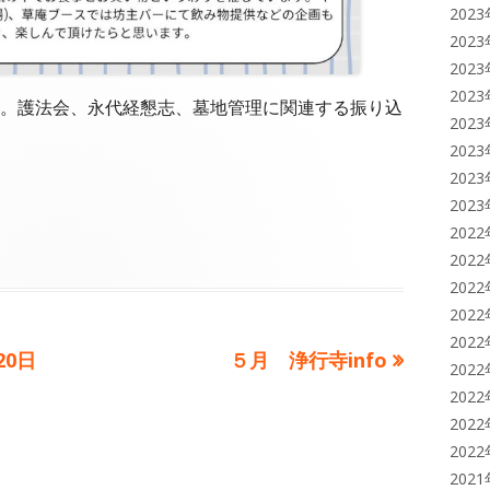
202
202
202
202
。護法会、永代経懇志、墓地管理に関連する振り込
202
202
202
202
202
202
202
202
202
次
20日
５月 浄行寺info
202
の
202
記
202
事:
202
202