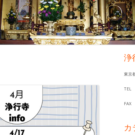
浄
メ
イ
東京都
ン
TEL 
サ
FAX 
イ
ド
カ