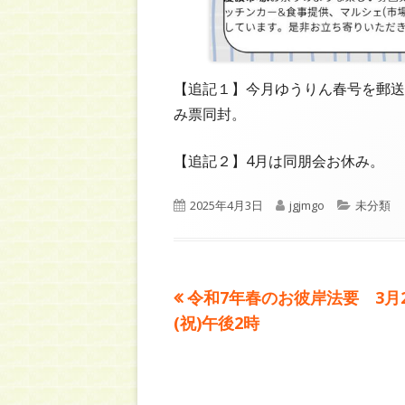
【追記１】今月ゆうりん春号を郵送
み票同封。
【追記２】4月は同朋会お休み。
公
作
カ
2025年4月3日
jgjmgo
未分類
開
成
テ
日
者
ゴ
リ
ー
前
令和7年春のお彼岸法要 3月
投
の
(祝)午後2時
稿
記
事:
ナ